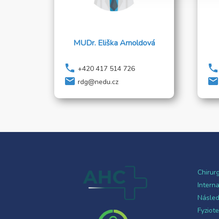
MUDr. Eliška Arnoldová
phone
phone
+420 417 514 726
local_post_office
local_post_office
rdg@nedu.cz
Chirurg
Intern
Násled
Fyziote