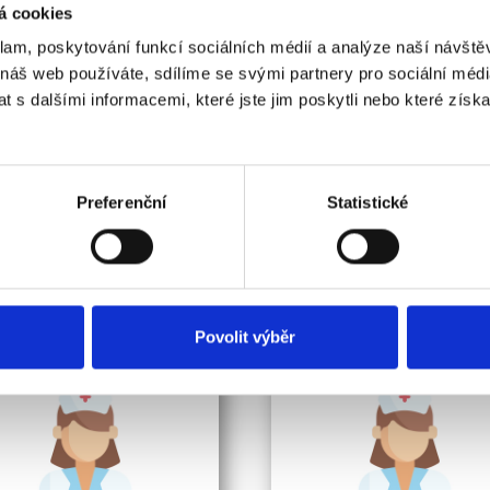
á cookies
klam, poskytování funkcí sociálních médií a analýze naší návšt
 náš web používáte, sdílíme se svými partnery pro sociální média
 s dalšími informacemi, které jste jim poskytli nebo které získa
Personál oddělení
Preferenční
Statistické
Povolit výběr
Praktická sestra
Vedoucí RA asistentk