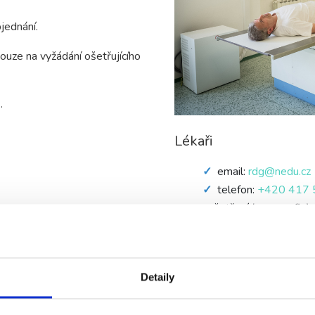
jednání.
ouze na vyžádání ošetřujícího
k
.
Lékaři
email:
rdg@nedu.cz
telefon:
+420 417 
vyšetření (sonografie).
Ordinační hodiny
Detaily
Pondělí - Pátek: 7: