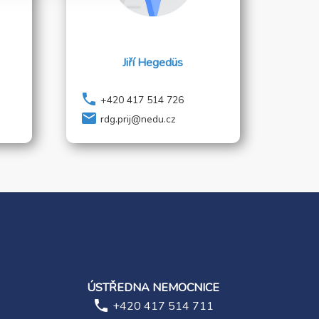
Jiří Hegedüs
phone
+420 417 514 726
local_post_office
rdg.prij@nedu.cz
ÚSTŘEDNA NEMOCNICE
phone
+420 417 514 711