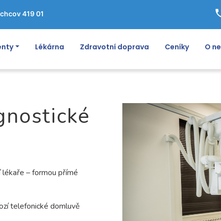
ph
chcov 419 01
enty
Lékárna
Zdravotní doprava
Ceníky
O n
gnostické
 lékaře – formou přímé
ozí telefonické domluvě