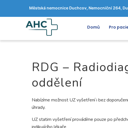
Městská nemocnice Duchcov, Nemocniční 264, Du
Domů
Pro paci
RDG – Radiodia
oddělení
Nabízíme možnost UZ vyšetření i bez doporučení
úhrady.
UZ statim vyšetření provádíme pouze po předch
indikujícího lékaře