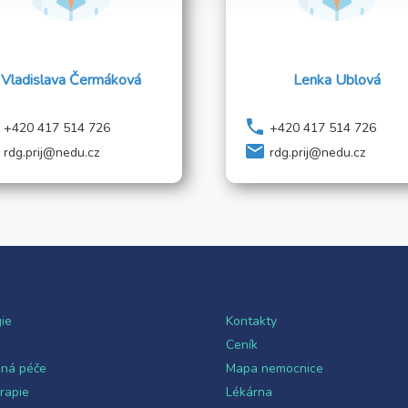
Vladislava Čermáková
Lenka Ublová
phone
+420 417 514 726
+420 417 514 726
local_post_office
rdg.prij@nedu.cz
rdg.prij@nedu.cz
ie
Kontakty
a
Ceník
ná péče
Mapa nemocnice
rapie
Lékárna