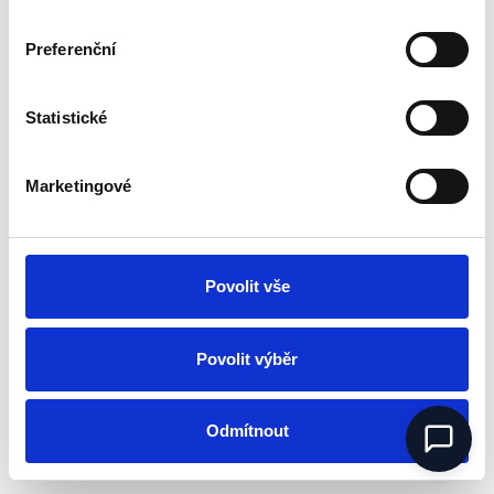
Preferenční
Odvolání souhlasu subjektu údajů se
Statistické
zpracováním osobních údajů
Uplatnění práva na přístup k osobním údajům
Uplatnění práva na opravu
Marketingové
Žádost o výmaz osobních údajů
Uplatnění práva na omezení zpracování osobních
údajů
Povolit vše
Žádost o přenesení osobních údajů
Vznesení námitky
Povolit výběr
Odmítnout