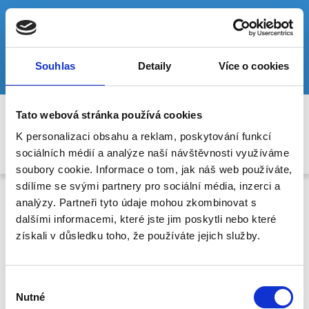
Městská nemocnice Duchcov, Nemocniční 264, Duchcov
419 01
phone
local_post_office
417 514 711
Souhlas
Detaily
Více o cookies
info@nedu.cz
Tato webová stránka používá cookies
K personalizaci obsahu a reklam, poskytování funkcí
sociálních médií a analýze naší návštěvnosti využíváme
soubory cookie. Informace o tom, jak náš web používáte,
sdílíme se svými partnery pro sociální média, inzerci a
analýzy. Partneři tyto údaje mohou zkombinovat s
dalšími informacemi, které jste jim poskytli nebo které
získali v důsledku toho, že používáte jejich služby.
Formuláře společnosti
MEDVISION s.r.o.
Výběr
Nutné
souhlasu